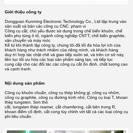
Giới thiệu công ty
Dongguan Kunming Electronic Technology Co., Ltd tập trung vào
sản xuất và bán các công cụ CNC.
phạm vi
Công cụ cắt, chủ yếu được sử dụng trong chế biến khuôn, chế
biến phụ tùng ô tô, ngành công nghiệp CNTT, chế biến graphite,
vận chuyển và
máy móc
Kể từ khi thành lập công ty, chúng tôi đã tối đa hóa lợi ích của
khách hàng như trách nhiệm của riêng mình,
và khách hàng
duy trì hợp tác chặt chẽ và giao tiếp suôn sẻ, và trên cơ sở này,
liên tục tối ưu hóa các loại sản phẩm sáng tạo,
và tiếp tục
cung cấp cho các đối tác các công cụ cắt ổn định, chất lượng cao
và cạnh tranh.
Nội dung sản phẩm
Công cụ khuôn chuẩn, công cụ thép không gỉ, công cụ nhôm,
công cụ graphite, công cụ đường kính nhỏ, Công cụ loại T, khoan
thép tungsten,
Sơn thô
cắt, tungsten thép reamer, cắt chamfering, cắt bên trong R,
khoan điểm cố định, cắt cong tùy chỉnh với tất cả các loại công cụ
phi tiêu chuẩn.