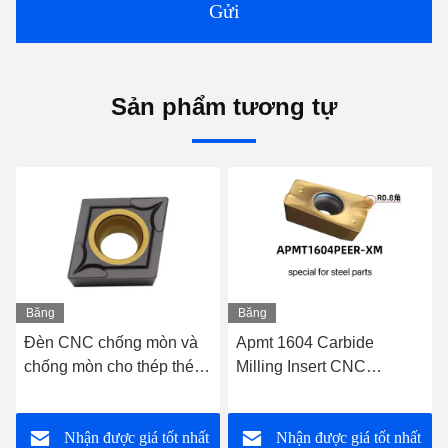
Gửi
Sản phẩm tương tự
Băng
Băng
hình
hình
Apmt 1604 Carbide
Mgmn150-G Công cụ
Milling Insert CNC
phân tách CNC chính xác
Cemented Carbide Inserts
để xử lý khuôn
cho thép
Nhận được giá tốt nhất
Nhận được giá tốt nhất