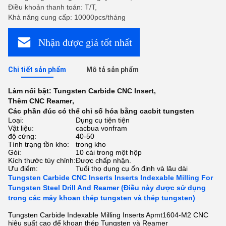
Điều khoản thanh toán: T/T,
Khả năng cung cấp: 10000pcs/tháng
Nhận được giá tốt nhất
Chi tiết sản phẩm
Mô tả sản phẩm
Làm nổi bật:
Tungsten Carbide CNC Insert
,
Thêm CNC Reamer
,
Các phần đúc có thể chỉ số hóa bằng cacbit tungsten
Loại:
Dụng cụ tiện tiện
Vật liệu:
cacbua vonfram
độ cứng:
40-50
Tình trạng tồn kho:
trong kho
Gói:
10 cái trong một hộp
Kích thước tùy chỉnh:
Được chấp nhận.
Ưu điểm:
Tuổi thọ dụng cụ ổn định và lâu dài
Tungsten Carbide CNC Inserts Inserts Indexable Milling For
Tungsten Steel Drill And Reamer (Điều này được sử dụng
trong các máy khoan thép tungsten và thép tungsten)
Tungsten Carbide Indexable Milling Inserts Apmt1604-M2 CNC
hiệu suất cao để khoan thép Tungsten và Reamer