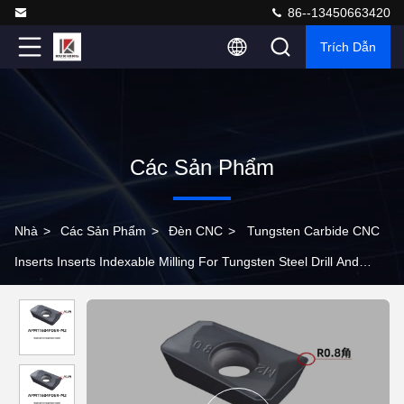
86--13450663420
Trích Dẫn
Các Sản Phẩm
Nhà
>
Các Sản Phẩm
>
Đèn CNC
>
Tungsten Carbide CNC
Inserts Inserts Indexable Milling For Tungsten Steel Drill And
Reamer (Điều này được sử dụng trong các máy khoan thép
tungsten và thép tungsten)