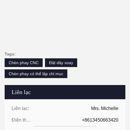
Tags:
Chèn phay CNC
Đặt dây xoay
Chèn phay có thể lập chỉ mục
Liên lạc
Liên lạc:
Mrs. Michelle
Điện thoại:
+8613450663420