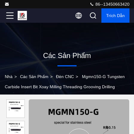
86--13450663420
Trích Dẫn
Các Sản Phẩm
Nhà
>
Các Sản Phẩm
>
Đèn CNC
>
Mgmn150-G Tungsten
Carbide Insert Bit Xoay Milling Threading Grooving Drilling