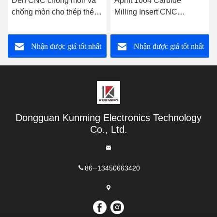
Apmt 1604 Carbide
Tungsten Carbide CNC
Milling Insert CNC
Inserts Inserts Indexable
Cemented Carbide Inserts
Milling For Tungsten Steel
cho thép
Drill And Reamer (Điều
Nhận được giá tốt nhất
Nhận được giá tốt nhất
này được sử dụng trong
các máy khoan thép
tungsten và thép tungsten)
Dongguan Kunming Electronics Technology
Co., Ltd.
86--13450663420