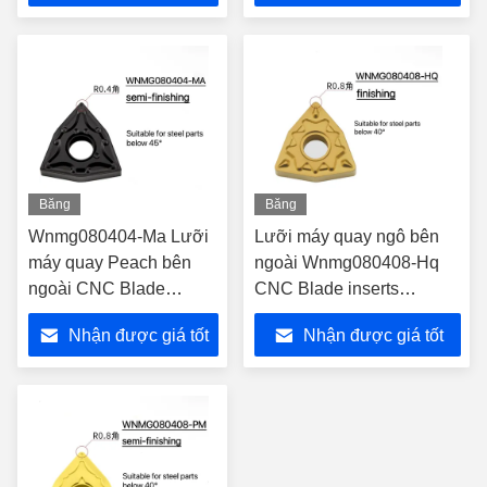
nhất
nhất
Băng
Băng
hình
hình
Wnmg080404-Ma Lưỡi
Lưỡi máy quay ngô bên
máy quay Peach bên
ngoài Wnmg080408-Hq
ngoài CNC Blade
CNC Blade inserts
inserts indexable được
indexable được sử dụng
Nhận được giá tốt
Nhận được giá tốt
sử dụng trong công cụ
trong cnc tooling
CNC
nhất
nhất