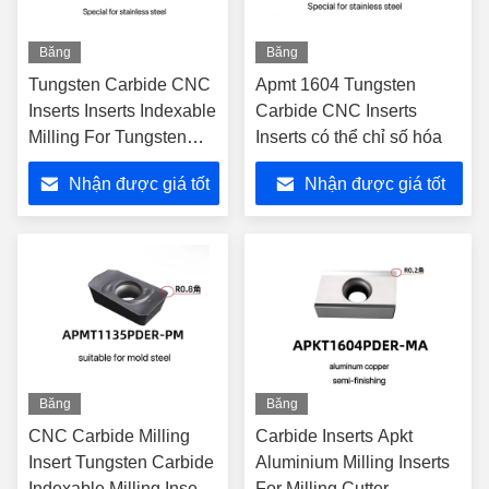
Băng
Băng
hình
hình
Tungsten Carbide CNC
Apmt 1604 Tungsten
Inserts Inserts Indexable
Carbide CNC Inserts
Milling For Tungsten
Inserts có thể chỉ số hóa
Steel Drill And Reamer
Nhận được giá tốt
Nhận được giá tốt
(Điều này được sử dụng
trong các máy khoan
nhất
nhất
thép tungsten và thép
tungsten)
Băng
Băng
hình
hình
CNC Carbide Milling
Carbide Inserts Apkt
Insert Tungsten Carbide
Aluminium Milling Inserts
Indexable Milling Inserts
For Milling Cutter