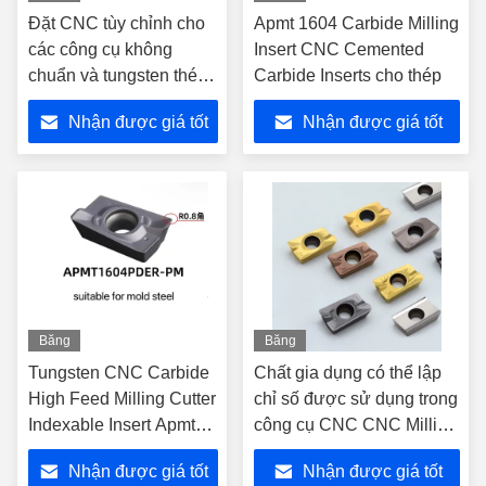
hình
hình
Đặt CNC tùy chỉnh cho
Apmt 1604 Carbide Milling
các công cụ không
Insert CNC Cemented
chuẩn và tungsten thép
Carbide Inserts cho thép
khoan
Nhận được giá tốt
Nhận được giá tốt
nhất
nhất
Băng
Băng
hình
hình
Tungsten CNC Carbide
Chất gia dụng có thể lập
High Feed Milling Cutter
chỉ số được sử dụng trong
Indexable Insert Apmt
công cụ CNC CNC Milling
1135 Pder Apmt 1604
Blade Cemented Carbide
Nhận được giá tốt
Nhận được giá tốt
Pder Carbide Công cụ
Cutter Machine Blade