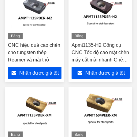
Băng
Băng
hình
hình
CNC hiệu quả cao chèn
Apmt1135-H2 Công cụ
cho tungsten thép
CNC Tốc độ cao mặt chèn
Reamer và mài thô
máy cắt mài nhanh Chèn
Carbide
Nhận được giá tốt
Nhận được giá tốt
nhất
nhất
Băng
Băng