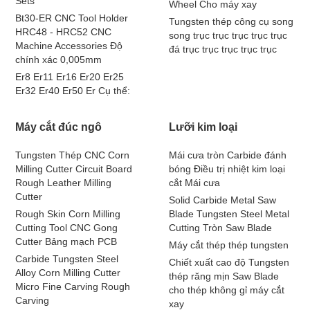
Sets
Wheel Cho máy xay
Bt30-ER CNC Tool Holder
Tungsten thép công cụ song
HRC48 - HRC52 CNC
song trục trục trục trục trục
Machine Accessories Độ
đá trục trục trục trục trục
chính xác 0,005mm
Er8 Er11 Er16 Er20 Er25
Er32 Er40 Er50 Er Cụ thể:
Máy cắt đúc ngô
Lưỡi kim loại
Tungsten Thép CNC Corn
Mái cưa tròn Carbide đánh
Milling Cutter Circuit Board
bóng Điều trị nhiệt kim loại
Rough Leather Milling
cắt Mái cưa
Cutter
Solid Carbide Metal Saw
Rough Skin Corn Milling
Blade Tungsten Steel Metal
Cutting Tool CNC Gong
Cutting Tròn Saw Blade
Cutter Bảng mạch PCB
Máy cắt thép thép tungsten
Carbide Tungsten Steel
Chiết xuất cao độ Tungsten
Alloy Corn Milling Cutter
thép răng mịn Saw Blade
Micro Fine Carving Rough
cho thép không gỉ máy cắt
Carving
xay