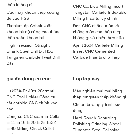
thép không gỉ
CNC Carbide Milling Insert
Các máy khoan thép cường
Tungsten Carbide Indexable
độ cao HSS
Milling Inserts tùy chỉnh
Titanium ốp Cobalt xoắn
Đèn CNC chống mòn và
khoan bit độ cứng cao thẳng
chống mòn cho thép thép
thân xoắn khoan bit
không gỉ và nhiều hơn nữa
High Precision Straight
Apmt 1604 Carbide Milling
Shank Steel Drill Bit HSS
Insert CNC Cemented
Tungsten Carbide Twist Drill
Carbide Inserts cho thép
Bits
giá đỡ dụng cụ cnc
Lốp lốp xay
Hsk63A-Er 40cr 20crmnti
Máy nghiền mài mài bằng
CNC Tool Holder Công cụ
thép tungsten thép không gỉ
cắt carbide CNC chính xác
Chuẩn bị và quy trình sử
cao
dụng:
Công cụ CNC xuân Er Collet
Hard Rough Deburring
Er11 Er16 Er20 Er25 Er32
Polishing Grinding Wheel
Er40 Milling Chuck Collet
Tungsten Steel Polishing