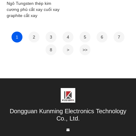
Ngô Tungsten thép kim
cương phủ cắt xay cuối xay
graphite cắt xay
1
2
3
4
5
6
7
8
>
>>
Dongguan Kunming Electronics Technology
Co., Ltd.