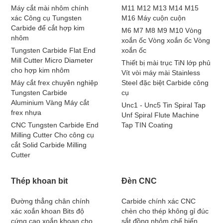
Máy cắt mài nhôm chính
M11 M12 M13 M14 M15
xác Công cụ Tungsten
M16 Máy cuộn cuộn
Carbide để cắt hợp kim
M6 M7 M8 M9 M10 Vòng
nhôm
xoắn ốc Vòng xoắn ốc Vòng
Tungsten Carbide Flat End
xoắn ốc
Mill Cutter Micro Diameter
Thiết bị mài trục TiN lớp phủ
cho hợp kim nhôm
Vít vòi máy mài Stainless
Máy cắt frex chuyên nghiệp
Steel đặc biệt Carbide công
Tungsten Carbide
cụ
Aluminium Vàng Máy cắt
Unc1 - Unc5 Tin Spiral Tap
frex nhựa
Unf Spiral Flute Machine
CNC Tungsten Carbide End
Tap TIN Coating
Milling Cutter Cho công cụ
cắt Solid Carbide Milling
Cutter
Thép khoan bit
Đèn CNC
Đường thẳng chân chính
Carbide chính xác CNC
xác xoắn khoan Bits độ
chèn cho thép không gỉ đúc
cứng cao xoắn khoan cho
sắt đồng nhôm chế biến