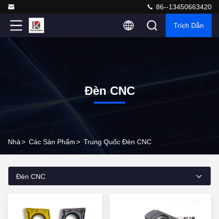
86--13450663420
Trích Dẫn
Đèn CNC
Nhà
>
Các Sản Phẩm
>
Trung Quốc Đèn CNC
Đèn CNC