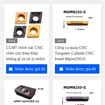
trong các máy khoan
nhất
nhất
thép tungsten và thép
tungsten)
Băng
Băng
hình
hình
CCMT chính xác CNC
Công cụ quay CNC
chèn cho thép thép
Tungsten Carbide CNC
không gỉ và xử lý nhôm
Insert Mgmn250-G
Nhận được giá tốt
Nhận được giá tốt
nhất
nhất