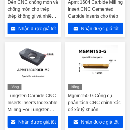
Đèn CNC chống mòn và
Apmt 1604 Carbide Milling
chống mòn cho thép
Insert CNC Cemented
thép không gỉ và nhiều
Carbide Inserts cho thép
hơn nữa
Nhận được giá tốt
Nhận được giá tốt
nhất
nhất
Băng
Băng
hình
hình
Tungsten Carbide CNC
Mgmn150-G Công cụ
Inserts Inserts Indexable
phân tách CNC chính xác
Milling For Tungsten
để xử lý khuôn
Steel Drill And Reamer
Nhận được giá tốt
Nhận được giá tốt
(Điều này được sử dụng