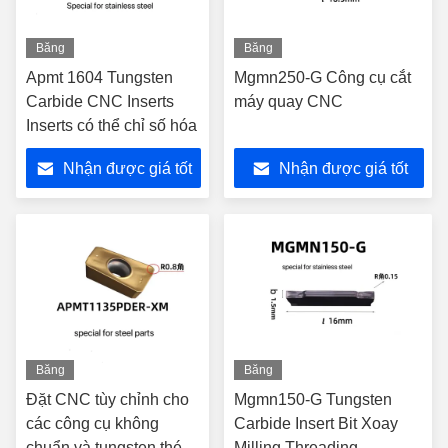
Băng
Băng
hình
hình
Apmt 1604 Tungsten
Mgmn250-G Công cụ cắt
Carbide CNC Inserts
máy quay CNC
Inserts có thể chỉ số hóa
Nhận được giá tốt
Nhận được giá tốt
nhất
nhất
Băng
Băng
hình
hình
Đặt CNC tùy chỉnh cho
Mgmn150-G Tungsten
các công cụ không
Carbide Insert Bit Xoay
chuẩn và tungsten thép
Milling Threading