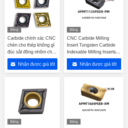
Băng
Băng
hình
hình
Carbide chính xác CNC
CNC Carbide Milling
chèn cho thép không gỉ
Insert Tungsten Carbide
đúc sắt đồng nhôm chế
Indexable Milling Inserts
biến
tùy chỉnh
Nhận được giá tốt
Nhận được giá tốt
nhất
nhất
Băng
Băng
hình
hình