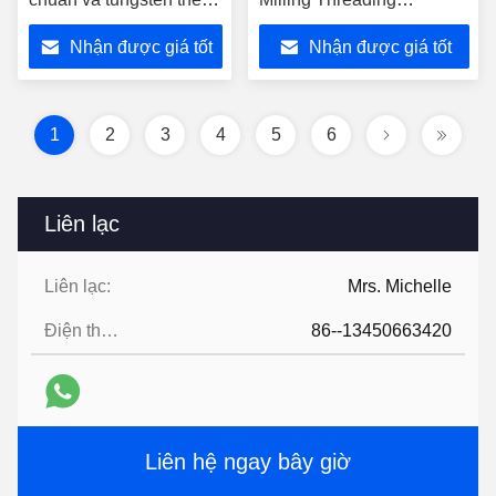
khoan
Grooving Drilling
Nhận được giá tốt
Nhận được giá tốt
nhất
nhất
1
2
3
4
5
6
Liên lạc
Liên lạc:
Mrs. Michelle
Điện thoại:
86--13450663420
Liên hệ ngay bây giờ