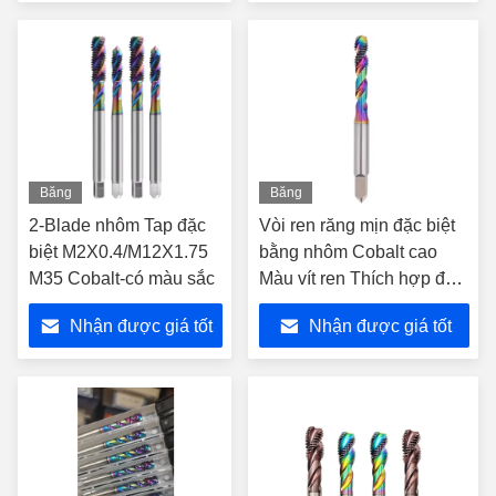
nhất
nhất
Băng
Băng
hình
hình
2-Blade nhôm Tap đặc
Vòi ren răng mịn đặc biệt
biệt M2X0.4/M12X1.75
bằng nhôm Cobalt cao
M35 Cobalt-có màu sắc
Màu vít ren Thích hợp để
cắt dụng cụ thép không gỉ
Nhận được giá tốt
Nhận được giá tốt
nhất
nhất