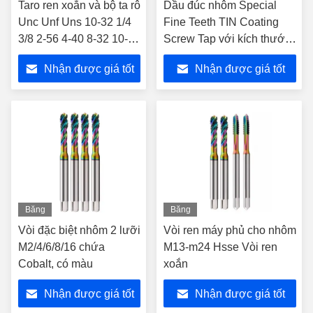
Taro ren xoắn và bộ ta rô
Dầu đúc nhôm Special
Unc Unf Uns 10-32 1/4
Fine Teeth TIN Coating
3/8 2-56 4-40 8-32 10-24
Screw Tap với kích thước
7/16 1/2 3/4 Tc50-Lớp
tùy chỉnh và màu Cobalt
Nhận được giá tốt
Nhận được giá tốt
phủ Taro ren cho nhôm
cao
nhất
nhất
Băng
Băng
hình
hình
Vòi đặc biệt nhôm 2 lưỡi
Vòi ren máy phủ cho nhôm
M2/4/6/8/16 chứa
M13-m24 Hsse Vòi ren
Cobalt, có màu
xoắn
Nhận được giá tốt
Nhận được giá tốt