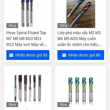
Băng
Băng
hình
hình
Hsse Spiral Fluted Tap
Lớp phủ màu sắc M2 M3
M7 M8 M9 M10 M11
M4 M5-M20 Máy cuộn
M12 Máy sơn Máy vít
xoắn ốc nhôm cho hiệu
dây vòi cho nhôm cho
quả ước tính trên thép hợp
Nhận được giá tốt
Nhận được giá tốt
nhà
kim tiêu chuẩn Anh
nhất
nhất
Băng
Băng
hình
hình