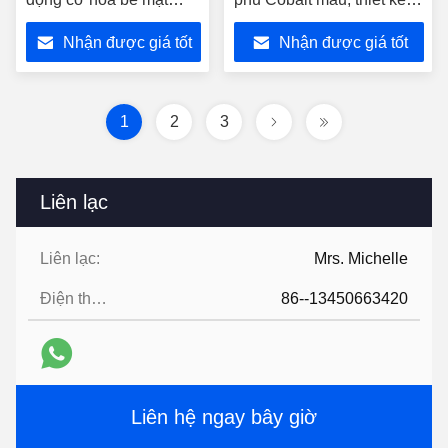
hoàn thiện bọc thiếc
chuyên dụng cho nhôm
Nhận được giá tốt
Nhận được giá tốt
nhất
nhất
1
2
3
Liên lạc
Liên lạc:
Mrs. Michelle
Điện thoại:
86--13450663420
Liên hệ ngay bây giờ