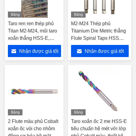
Băng
Băng
hình
hình
Taro ren ren thép phủ
M2-M24 Thép phủ
Titan M2-M24, mũi taro
Titanium Die Metric thẳng
xoắn thẳng HSS-E,
Flute Spiral Taps HSS
dụng cụ cầm tay để taro
Carbide Hand Tools
Nhận được giá tốt
Nhận được giá tốt
ren và hiệu suất bền bỉ
Stainless Steel Machine
Plug Tap Screw
nhất
nhất
Băng
Băng
hình
hình
2 Flute màu phủ Cobalt
Taro xoắn ốc 2 me HSS-E
xoắn ốc vòi cho nhôm
tiêu chuẩn hệ mét với lớp
động cơ hóa bề mặt
phủ Cobalt màu, thiết kế