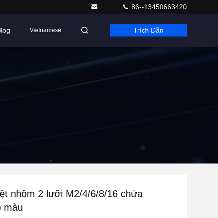
86--13450663420
log
Trích Dẫn
Vietnamese
iệt nhôm 2 lưỡi M2/4/6/8/16 chứa
ó màu