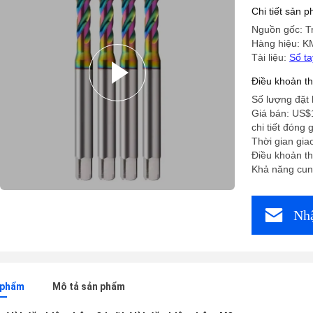
Chi tiết sản 
Nguồn gốc: T
Hàng hiệu: K
Tài liệu:
Sổ t
Điều khoản t
Số lượng đặt 
Giá bán: US$
chi tiết đóng 
Thời gian gia
Điều khoản t
Khả năng cun
Nhậ
n phẩm
Mô tả sản phẩm