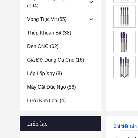
(194)
Vòng Trục Vít
(55)
Thép Khoan Bit
(38)
Đèn CNC
(62)
Giá Đỡ Dụng Cụ Cnc
(16)
Lốp Lốp Xay
(8)
Máy Cắt Đúc Ngô
(56)
Lưỡi Kim Loại
(4)
Liên lạc
Chi tiết sả