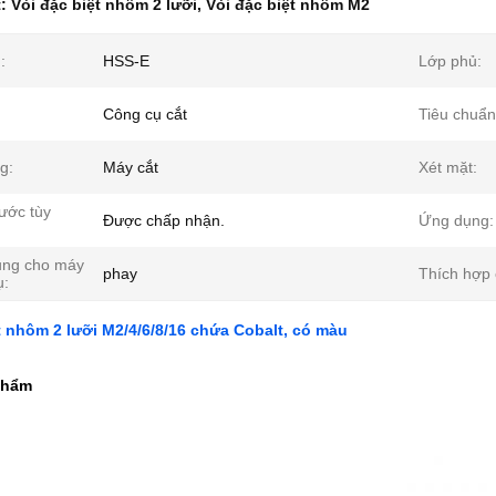
t:
Vòi đặc biệt nhôm 2 lưỡi
,
Vòi đặc biệt nhôm M2
:
HSS-E
Lớp phủ:
Công cụ cắt
Tiêu chuẩn
g:
Máy cắt
Xét mặt:
ước tùy
Được chấp nhận.
Ứng dụng:
ng cho máy
phay
Thích hợp 
ụ:
t nhôm 2 lưỡi M2/4/6/8/16 chứa Cobalt, có màu
phẩm