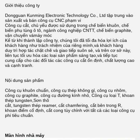
Giới thiệu công ty
Dongguan Kunming Electronic Technology Co., Ltd tập trung vào
sản xuất và bán công cụ CNC.
phạm vi
Công cụ cắt, chủ yếu được sử dụng trong chế biến khuôn, chế
biến phụ tùng ô tô, ngành công nghiệp CNTT, chế biến graphite,
vận chuyển và
máy móc
Kể từ khi thành lập công ty, chúng tôi đã tối đa hóa lợi ích của
khách hàng như trách nhiệm của riêng mình,
và khách hàng
duy trì hợp tác chặt chẽ và giao tiếp suôn sẻ, và trên cơ sở này,
liên tục tối ưu hóa các loại sản phẩm sáng tạo,
và tiếp tục
cung cấp cho các đối tác các công cụ cắt ổn định, chất lượng cao
và cạnh tranh.
Nội dung sản phẩm
Công cụ khuôn chuẩn, công cụ thép không gỉ, công cụ nhôm,
công cụ graphite, công cụ đường kính nhỏ, Công cụ loại T, khoan
thép tungsten,
Sơn thô
cắt, tungsten thép reamer, cắt chamfering, cắt bên trong R,
khoan điểm cố định, cắt cong tùy chỉnh với tất cả các loại công cụ
phi tiêu chuẩn.
Màn hình nhà máy