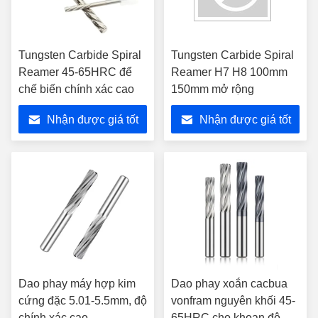
Tungsten Carbide Spiral
Tungsten Carbide Spiral
Reamer 45-65HRC để
Reamer H7 H8 100mm
chế biến chính xác cao
150mm mở rộng
Nhận được giá tốt
Nhận được giá tốt
nhất
nhất
Dao phay máy hợp kim
Dao phay xoắn cacbua
cứng đặc 5.01-5.5mm, độ
vonfram nguyên khối 45-
chính xác cao
65HRC cho khoan độ