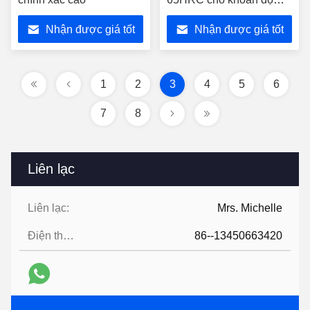
chính xác cao
Nhận được giá tốt
Nhận được giá tốt
nhất
nhất
1
2
3
4
5
6
7
8
Liên lạc
Liên lạc:
Mrs. Michelle
Điện thoại:
86--13450663420