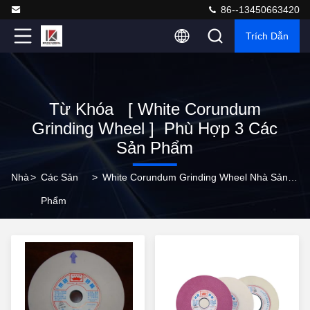
86--13450663420
Trích Dẫn
Từ Khóa [ White Corundum
Grinding Wheel ] Phù Hợp 3 Các
Sản Phẩm
Nhà
>
Các Sản
>
White Corundum Grinding Wheel Nhà Sản Xuất Trực Tuyến
Phẩm