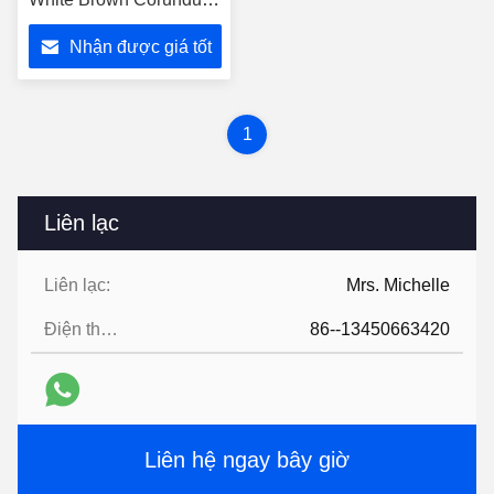
Sand Wheel Piece
Nhận được giá tốt
nhất
1
Liên lạc
Liên lạc:
Mrs. Michelle
Điện thoại:
86--13450663420
Liên hệ ngay bây giờ