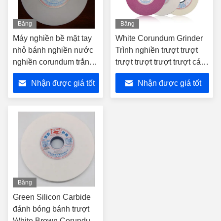
Băng
Băng
hình
hình
Máy nghiền bề mặt tay
White Corundum Grinder
nhỏ bánh nghiền nước
Trình nghiền trượt trượt
nghiền corundum trắng
trượt trượt trượt trượt cát
bánh nghiền
trượt trượt trượt
Nhận được giá tốt
Nhận được giá tốt
nhất
nhất
Băng
hình
Green Silicon Carbide
đánh bóng bánh trượt
White Brown Corundum